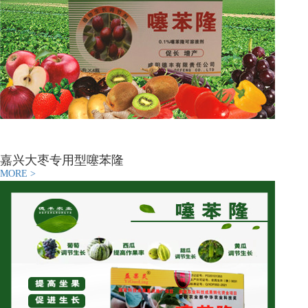
嘉兴大枣专用型噻苯隆
MORE >