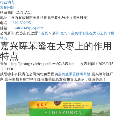
行业动态
常见问题
联系我们
CONTACT
地址：陕西省咸阳市玉泉路泉北三巷七号楼（德丰科技）
电话：
18791507625
邮箱：
1324051149@qq.com
公司新闻
您当前的位置：
首页
>
新闻动态
>
嘉兴噻苯隆在大枣上的作用
特点
嘉兴噻苯隆在大枣上的作用
特点
来源：http://jiaxing.xydefeng.cn/news974245.html │ 发表时间：2023/9/15
17:51:00
咸阳德丰有限责任公司为您免费提供
嘉兴益果灵牌噻苯隆
,嘉兴噻苯隆厂
家,嘉兴葡萄专用型噻苯隆等相关信息发布和资讯展示，敬请关注！