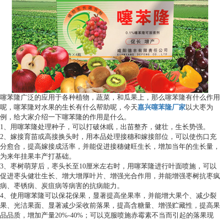
噻苯隆广泛的应用于各种植物，蔬菜，和瓜果上，那么噻苯隆有什么作用
呢，噻苯隆对水果的生长有什么帮助呢，今天
嘉兴噻苯隆厂家
以大枣为
例，给大家介绍一下噻苯隆的作用是什么。
1、用噻苯隆处理种子，可以打破休眠，出苗整齐，健壮，生长势强。
2、嫁接育苗或高接换头时，用本品处理接穗和嫁接部位，可以使伤口充
分愈合，提高嫁接成活率，并能促进接穗健旺生长，增加当年的生长量，
为来年挂果丰产打基础。
3、枣树萌芽后，枣头长至10厘米左右时，用噻苯隆进行叶面喷施，可以
促进枣头健壮生长、增大增厚叶片、增强光合作用，并能增强枣树抗枣疯
病、枣锈病、炭疽病等病害的抗病能力。
4、使用噻苯隆可以保花保果，显著提高坐果率，并能增大果个、减少裂
果、光洁果面、显著减少采收前落果，提高含糖量、增强贮藏性，提高果
品品质，增加产量20%-40%；可以克服喷施赤霉素不当而引起的落果现