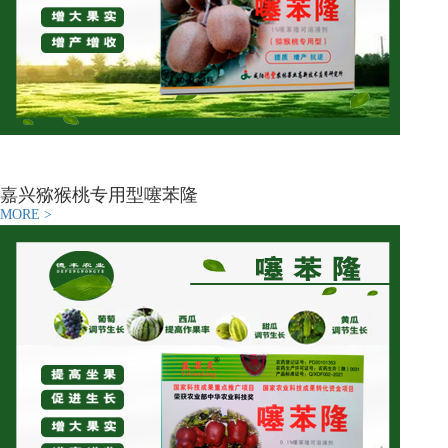
嘉兴猕猴桃专用型噻苯隆
MORE >