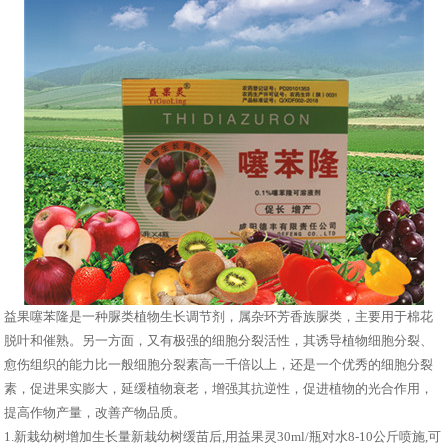
益果噻苯隆是一种脲类植物生长调节剂，属杂环芳香族脲类，主要用于棉花
脱叶和催熟。另一方面，又有极强的细胞分裂活性，其诱导植物细胞分裂、
愈伤组织的能力比一般细胞分裂素高一千倍以上，还是一个优秀的细胞分裂
素，促进果实膨大，延缓植物衰老，增强其抗逆性，促进植物的光合作用，
提高作物产量，改善产物品质。
1.新栽幼树增加生长量新栽幼树缓苗后,用益果灵30ml/瓶对水8-10公斤喷施,可