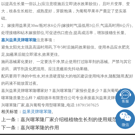
以提高生长量一倍以上(应注意喷施后立即浇水效果较佳)， 且叶片变厚、变
大，枝条生长粗壮、成熟度好，芽眼饱满，为葡萄早果丰产奠定了坚实基
础。
2、嫁接用益果灵30m/瓶对水6公斤(嫁接时气温低用3公斤,气温高时用6公斤) ,
处理接穗和砧木嫁接部位,可促进伤口愈合,提高成活率，增加接穗生长量。
嘉兴益果灵牌噻苯隆
注意事项：
避免太阳光太强及高温时用药,下午5时后施药效果较佳。使用本品应水肥充
足,如蘸果后能立即灌水,效果更佳。
施药器械雾化要好、一定要洗干净,禁止使用打过除草剂的器械。严禁与其它
农药、调节剂及化肥混用。应注意蘸前先抖动果穗。
配药要用干净的中性水,对水质硬度较大的地区建议使用纯净水,随配随用,配好
的药液不能放置过夜。
嘉兴益果灵牌噻苯隆哪家好？嘉兴噻苯隆厂家报价是多少？嘉兴葡萄专用型
噻苯隆质量怎么样？咸阳德丰有限责任公司专业承接嘉兴益果灵牌噻苯隆,嘉
客服
兴噻苯隆厂家,嘉兴葡萄专用型噻苯隆,,电话:18791507625
相关标签：
益果灵牌噻苯隆
,
上一条：
嘉兴噻苯隆厂家介绍植植物生长剂的使用规范
微信
下一条：
嘉兴噻苯隆的作用