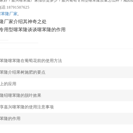
家好？嘉兴噻苯隆厂家报价是多少？嘉兴葡萄专用型噻苯隆质量怎么样？咸阳德
18791507625
噻苯隆厂家
,
隆厂家介绍其神奇之处
专用型噻苯隆谈谈噻苯隆的作用
苯隆噻苯隆在葡萄花前的使用方法
苯隆介绍果树施肥的要点
上的应用
隆绍噻苯隆的脱叶效果
享嘉兴噻苯隆的使用注意事项
苯隆的作用