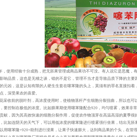
年，使用经验十分成熟，把无胚果管理成商品果功不可没。有人说它是恶魔，有
影响品质，这也是无稽之谈，错的不是它，管理不当才是导致品质下降的主要
的元凶，这是认知有限的人硬生生套在噻苯隆的头上，莫须有的罪名直接扣着
点，深受果农的喜爱。
花采收前的脱叶剂，高浓度使用时，使植物茎杆产生细胞分裂扭曲，所以也可
，要控制在极低的浓度。比如膨果期使用噻苯隆配合920，均匀喷雾，效果非
贡献，因为其高效快速的细胞分裂作用，促使农作物顶芽在高温高湿的夏季很
，比如连阴天的天气下，可以用低浓度的噻苯隆进行喷雾强行坐果，结出无胚
以用噻苯隆+920+助剂进行浸果，让果子快速膨大，达到商品果的个头，在管