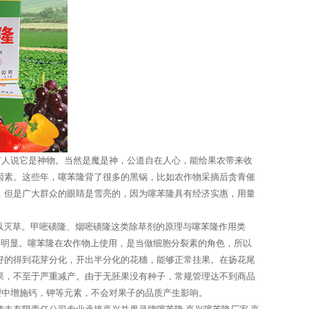
人说它是神物。当然是魔是神，公道自在人心，能给果农带来收
因素。这些年，噻苯隆背了很多的黑锅，比如农作物采摘后贪青催
，但是广大群众的眼睛是雪亮的，因为噻苯隆具有经济实惠，用量
以灭草。甲嘧磺隆、烟嘧磺隆这类除草剂的原理与噻苯隆作用类
常明显。噻苯隆在农作物上使用，是当做细胞分裂素的角色，所以
好的得到花芽分化，开出半分化的花穗，能够正常挂果。在扬花尾
果，不至于严重减产。由于无胚果没有种子，常规管理达不到商品
理中增施钙，钾等元素，不会对果子的品质产生影响。