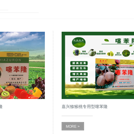
隆
嘉兴猕猴桃专用型噻苯隆
MORE >