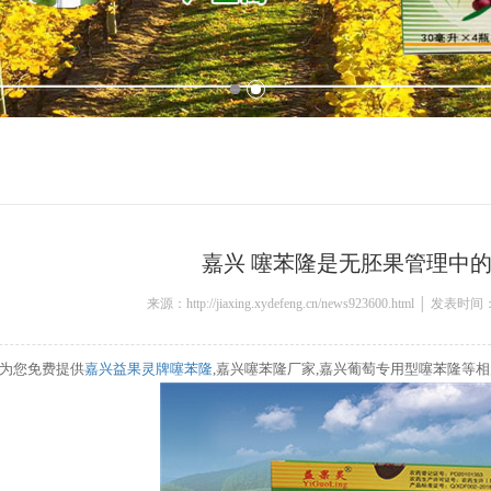
嘉兴 噻苯隆是无胚果管理中
来源：http://jiaxing.xydefeng.cn/news923600.html │ 发表时间
为您免费提供
嘉兴益果灵牌噻苯隆
,嘉兴噻苯隆厂家,嘉兴葡萄专用型噻苯隆等