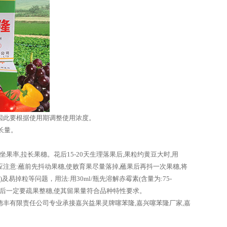
因此要根据使用期调整使用浓度。
生长量。
高坐果率,拉长果穗。花后15-20天生理落果后,果粒约黄豆大时,用
性。应注意:蘸前先抖动果穗,使败育果尽量落掉,蘸果后再抖一次果穗,将
掉粒等问题，用法:用30ml/瓶先溶解赤霉素(含量为:75-
前或用药后一定要疏果整穗,使其留果量符合品种特性要求。
丰有限责任公司专业承接嘉兴益果灵牌噻苯隆,嘉兴噻苯隆厂家,嘉