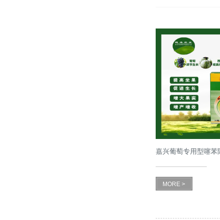
嘉兴葡萄专用型噻苯
MORE >