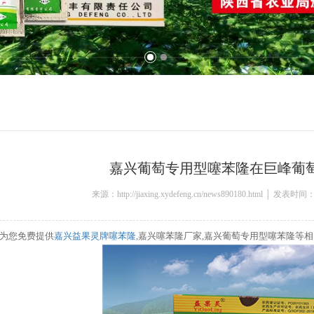
嘉兴葡萄专用型噻苯隆在巨峰葡
来源：http://jiaxing.xydefeng.cn/news890180.html │ 发表时间：
为您免费提供
嘉兴益果灵牌噻苯隆
,嘉兴噻苯隆厂家,嘉兴葡萄专用型噻苯隆等