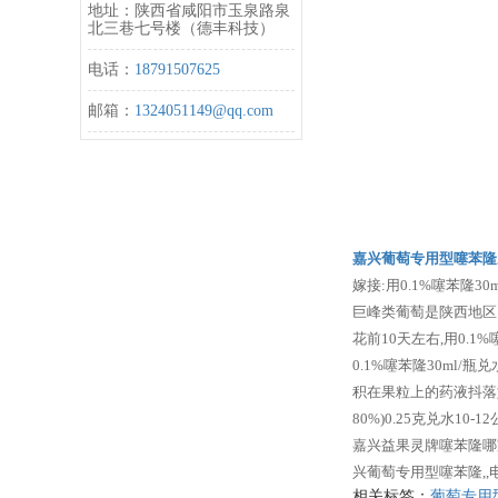
地址：陕西省咸阳市玉泉路泉
北三巷七号楼（德丰科技）
电话：
18791507625
邮箱：
1324051149@qq.com
嘉兴葡萄专用型噻苯隆
嫁接:用0.1%噻苯隆
巨峰类葡萄是陕西地区
花前10天左右,用0.
0.1%噻苯隆30ml
积在果粒上的药液抖落如
80%)0.25克兑水1
嘉兴益果灵牌噻苯隆哪
兴葡萄专用型噻苯隆,,电话:
相关标签：
葡萄专用