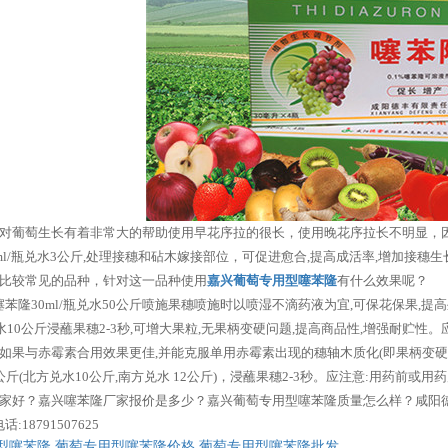
对葡萄生长有着非常大的帮助使用早花序拉的很长，使用晚花序拉长不明显，
30ml/瓶兑水3公斤,处理接穗和砧木嫁接部位，可促进愈合,提高成活率,增加接穗
比较常见的品种，针对这一品种使用
嘉兴葡萄专用型噻苯隆
有什么效果呢？
1%噻苯隆30ml/瓶兑水50公斤喷施果穗喷施时以喷湿不滴药液为宜,可保花保果,提
/瓶兑水10公斤浸蘸果穗2-3秒,可增大果粒,无果柄变硬问题,提高商品性,增强耐贮
果与赤霉素合用效果更佳,并能克服单用赤霉素出现的穗轴木质化(即果柄变硬)及易
0-12公斤(北方兑水10公斤,南方兑水 12公斤)，浸蘸果穗2-3秒。应注意:用药
家好？嘉兴噻苯隆厂家报价是多少？嘉兴葡萄专用型噻苯隆质量怎么样？咸阳德
18791507625
型噻苯隆
,
葡萄专用型噻苯隆价格
,
葡萄专用型噻苯隆批发
,