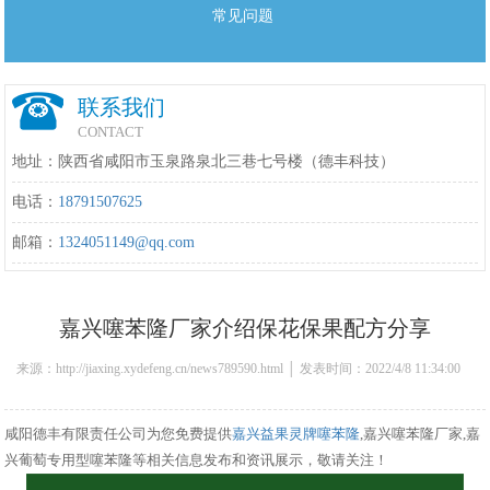
常见问题
联系我们
CONTACT
地址：陕西省咸阳市玉泉路泉北三巷七号楼（德丰科技）
电话：
18791507625
邮箱：
1324051149@qq.com
嘉兴噻苯隆厂家介绍保花保果配方分享
来源：http://jiaxing.xydefeng.cn/news789590.html │ 发表时间：2022/4/8 11:34:00
咸阳德丰有限责任公司为您免费提供
嘉兴益果灵牌噻苯隆
,嘉兴噻苯隆厂家,嘉
兴葡萄专用型噻苯隆等相关信息发布和资讯展示，敬请关注！