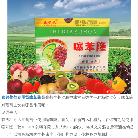
嘉兴葡萄专用型噻苯隆
是葡萄生长过程中非常有效的一种植物助剂，噻苯隆
对葡萄生长有哪些作用呢？
促进生长
有四种方法在葡萄中使用噻苯隆。首先，在新苗木种植后，在缓苗期间使用
噻苯隆。取30ml1%的噻苯隆，加入约8kg的水。将其充分混合后喷洒在幼苗
上，可以提高植株的生长速度，使叶片更厚，使枝条更加粗壮。