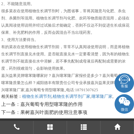
2、不能随意混用。
很多菜农在使用植物生长调节剂时，为图省事，常将其随意与化肥、杀虫
剂、杀菌剂等混用。植物生长调节剂与化肥、农药等物质能否混用，必须在
认真阅读使用说明并经过试验后才能确定，否则不仅达不到促进生长或保花
保果、补充肥料的作用，反而会因混合不当出现药害。
3、使用方法要得当。
有的菜农在使用植物生长调节剂前，常常不认真阅读使用说明，而是将植物
生长调节剂直接兑水使用。是否能直接兑水一定要看清楚，因为有的植物生
长调节剂不能直接在水中溶解，若不事先配制成母液后再配制成需要的浓
度，药剂很难混匀，会影响使用效果。
嘉兴益果灵牌噻苯隆哪家好？嘉兴噻苯隆厂家报价是多少？嘉兴葡萄专用型
噻苯隆质量怎么样？咸阳德丰有限责任公司专业承接嘉兴益果灵牌噻苯隆,嘉
客服
兴噻苯隆厂家,嘉兴葡萄专用型噻苯隆,,电话:18791507625
相关标签：
植物生长调节剂
,
植物生长调节剂厂家
,
噻苯隆厂家
,
上一条：
嘉兴葡萄专用型噻苯隆的作用
微信
下一条：
果树嘉兴叶面肥的使用注意事项