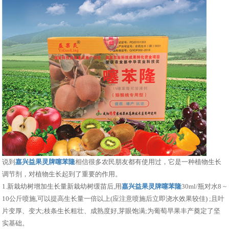
说到
嘉兴益果灵牌噻苯隆
相信很多农民朋友都有使用过，它是一种植物生长
调节剂，对植物生长起到了重要的作用。
1.新栽幼树增加生长量新栽幼树缓苗后,用
嘉兴益果灵牌噻苯隆
30ml/瓶对水8 ~
10公斤喷施,可以提高生长量一倍以上(应注意喷施后立即浇水效果较佳) ;且叶
片变厚、变大;枝条生长粗壮、成熟度好,芽眼饱满;为葡萄早果丰产奠定了坚
实基础。