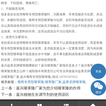
畸形、干枯脱落、整株死亡。
2、不能随意混用。
很多菜农在使用葡萄专用型噻苯隆时，为图省事，常将其随意与化肥、杀虫
剂、杀菌剂等混用。葡萄专用型噻苯隆与化肥、农药等物质能否混用，必须
在认真阅读使用说明并经过试验后才能确定，否则不仅达不到促进生长或保
花保果、补充肥料的作用，反而会因混合不当出现药害。
3、使用方法要得当。
有的菜农在使用葡萄专用型噻苯隆前，常常不认真阅读使用说明，而是将葡
萄专用型噻苯隆直接兑水使用。是否能直接兑水一定要看清楚，因为有的葡
萄专用型噻苯隆不能直接在水中溶解，若不事先配制成母液后再配制成需要
的浓度，药剂很难混匀，会影响使用效果。
嘉兴益果灵牌噻苯隆哪家好？嘉兴噻苯隆厂家报价是多少？嘉兴葡萄专用型
噻苯隆质量怎么样？咸阳德丰有限责任公司专业承接嘉兴益果灵牌噻苯隆,嘉
客服
兴噻苯隆厂家,嘉兴葡萄专用型噻苯隆,,电话:18791507625
相关标签：
葡萄专用型噻苯隆
,
噻苯隆厂家
,
益果灵牌噻苯隆
,
上一条：
嘉兴噻苯隆厂家为您介绍噻苯隆的作用
微信
下一条：
嘉兴植物生长调节剂的使用误区