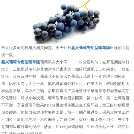
最近很多葡萄种植的相关问题。今天针对
嘉兴葡萄专用型噻苯隆
出现的问题
谈一谈。
嘉兴葡萄专用型噻苯隆
葡萄果实大小不一，一水分要均匀，在开花期控制好
水分；二氮肥过多引起其他营养元素失调，如锌肥硼肥；三挂果量少，枝条
徒长，没有及时控梢；葡萄花不多怎么办葡萄没花是上一年管理不到位造
成，比如太涝，太过干旱，氮肥过多磷钾肥不足，产量太高，破眠剂使用太
早温度不够，摘心不正确，后期霜霉病严重导致叶子早落等等都会造成花芽
分化障碍，所以今年没花。葡萄裂果有很多因素，第一缺钙，第二土壤湿度
不平衡，高温遇雨导致果肉水分迅速增多而皮生长慢导致，第三白粉病斑后
期会裂果。葡萄自然封顶主要原因是，前一年的产量过高，采果后恢复工作
不到位；葡萄地的地下水位偏高，导致沤根；促根壮根工作不到位，整个生
育期都应该补磷钙促根；缺素，如缺钙缺锌缺硼，生长点干枯不长，萌芽后
可以通过冲施+叶喷补充。