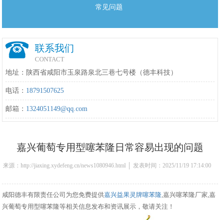
常见问题
联系我们
CONTACT
地址：陕西省咸阳市玉泉路泉北三巷七号楼（德丰科技）
电话：
18791507625
邮箱：
1324051149@qq.com
嘉兴葡萄专用型噻苯隆日常容易出现的问题
来源：http://jiaxing.xydefeng.cn/news1080946.html │ 发表时间：2025/11/19 17:14:00
咸阳德丰有限责任公司为您免费提供
嘉兴益果灵牌噻苯隆
,嘉兴噻苯隆厂家,嘉
兴葡萄专用型噻苯隆等相关信息发布和资讯展示，敬请关注！