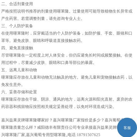
二、合适剂量使用
严格按照说明书推荐的剂量使用噻苯隆。过量使用可能导致植物生长异常或
产生药害。若需调整剂量，请先咨询专业人士。
三、个人防护装备
在使用噻苯隆时，应穿戴适当的个人防护装备，如防护服、手套、眼镜和口
罩等。避免皮肤、眼睛和呼吸道直接接触农药。
四、避免直接接触
尽管噻苯隆在一定程度上对人体安全，但仍应避免长时间或频繁接触。在使
用过程中，尽量减少皮肤、眼睛和口鼻等部位的暴露。
五、远离儿童和动物
噻苯隆应存放在儿童和动物无法触及的地方。避免儿童和宠物接触农药，以
免发生意外。
六、妥善存储和处置
噻苯隆应存放在干燥、阴凉、通风的地方，远离火源和阳光直射。废弃的农
药容器和残留物应按照相关规定妥善处理，以免对环境造成污染。
嘉兴益果灵牌噻苯隆哪家好？嘉兴噻苯隆厂家报价是多少？嘉兴葡萄专用型
噻苯隆质量怎么样？咸阳德丰有限责任公司专业承接嘉兴益果灵牌噻苯隆,嘉
客服
兴噻苯隆厂家,嘉兴葡萄专用型噻苯隆,,电话:18791507625