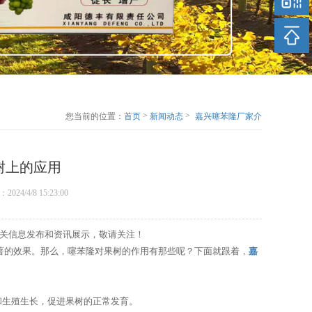
>
>
您当前的位置：
首页
新闻动态
嘉兴噻苯隆厂家介
绍噻苯隆在果树上
的应用
树上的应用
间：2024/4/8 15:23:00
相关信息发布和资讯展示，敬请关注！
著的效果。那么，噻苯隆对果树的作用有那些呢？下面就跟着，
嘉
和生殖生长，促进果树的正常发育。