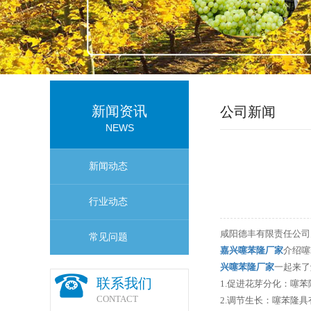
新闻资讯
公司新闻
NEWS
新闻动态
行业动态
咸阳德丰有限责任公司
常见问题
嘉兴噻苯隆厂家
介绍噻
兴噻苯隆厂家
一起来了
联系我们
1.促进花芽分化：噻
CONTACT
2.调节生长：噻苯隆