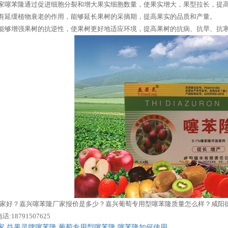
厂家噻苯隆通过促进细胞分裂和增大果实细胞数量，使果实增大，果型拉长，提
具有延缓植物衰老的作用，能够延长果树的采摘期，提高果实的品质和产量。
隆能够增强果树的抗逆性，使果树更好地适应环境，提高果树的抗病、抗旱、抗
家好？嘉兴噻苯隆厂家报价是多少？嘉兴葡萄专用型噻苯隆质量怎么样？咸阳德
18791507625
家
,
益果灵牌噻苯隆
,
葡萄专用型噻苯隆
,
噻苯隆如何使用
,