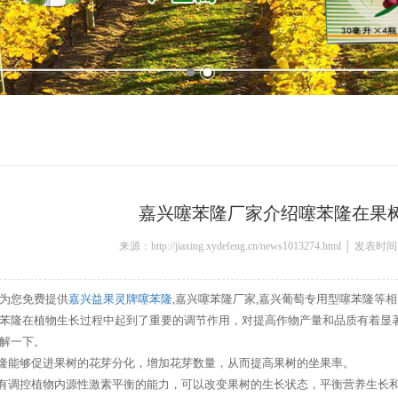
嘉兴噻苯隆厂家介绍噻苯隆在果
来源：http://jiaxing.xydefeng.cn/news1013274.html │ 发表时
为您免费提供
嘉兴益果灵牌噻苯隆
,嘉兴噻苯隆厂家,嘉兴葡萄专用型噻苯隆等
苯隆在植物生长过程中起到了重要的调节作用，对提高作物产量和品质有着显
解一下。
苯隆能够促进果树的花芽分化，增加花芽数量，从而提高果树的坐果率。
具有调控植物内源性激素平衡的能力，可以改变果树的生长状态，平衡营养生长