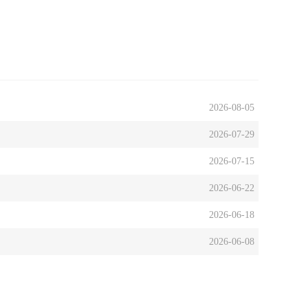
2026-08-05
2026-07-29
2026-07-15
2026-06-22
2026-06-18
2026-06-08